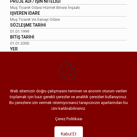
PROJE ADI / İŞİN NİTELİĞİ
Muş Ticaret Odası Hizmet Binası İnşaatı
İŞVEREN İDARE
Muş Ticaret Ve Sanayi Odası
SÖZLEŞME TARİHİ
01.01.1999
BİTİŞ TARİHİ
01.01.2000
YER
MUŞ
PROJE RESİMLERİ
Paylaş
Web sitemizin doğru çalışmasını teminen ve anonim oturum verileri
toplamak için bazı gerekli çerezler ve analitik çerezleri kullanıyoruz.
Bu çerezlere izin vermek istemiyorsanız tarayıcınızın ayarlarından bu
izni kaldırabilirsiniz.
© 2022 Şimşekler İnşaat.
Çerez Politikası
Web Tasarım :
Kabul Et