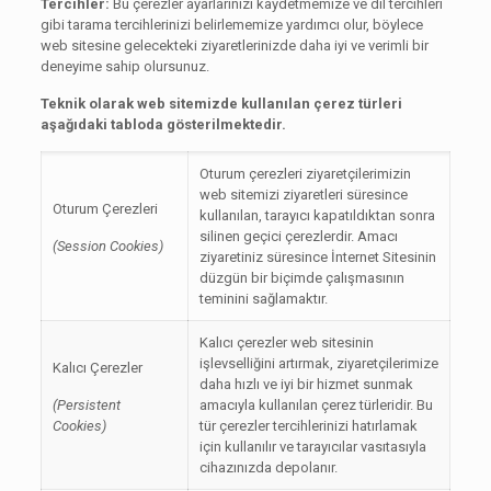
Tercihler:
Bu çerezler ayarlarınızı kaydetmemize ve dil tercihleri
gibi tarama tercihlerinizi belirlememize yardımcı olur, böylece
web sitesine gelecekteki ziyaretlerinizde daha iyi ve verimli bir
deneyime sahip olursunuz.
Teknik olarak web sitemizde kullanılan çerez türleri
aşağıdaki tabloda gösterilmektedir.
Oturum çerezleri ziyaretçilerimizin
web sitemizi ziyaretleri süresince
Oturum Çerezleri
kullanılan, tarayıcı kapatıldıktan sonra
silinen geçici çerezlerdir. Amacı
(Session Cookies)
ziyaretiniz süresince İnternet Sitesinin
düzgün bir biçimde çalışmasının
teminini sağlamaktır.
Kalıcı çerezler web sitesinin
işlevselliğini artırmak, ziyaretçilerimize
Kalıcı Çerezler
daha hızlı ve iyi bir hizmet sunmak
(Persistent
amacıyla kullanılan çerez türleridir. Bu
Cookies)
tür çerezler tercihlerinizi hatırlamak
için kullanılır ve tarayıcılar vasıtasıyla
cihazınızda depolanır.