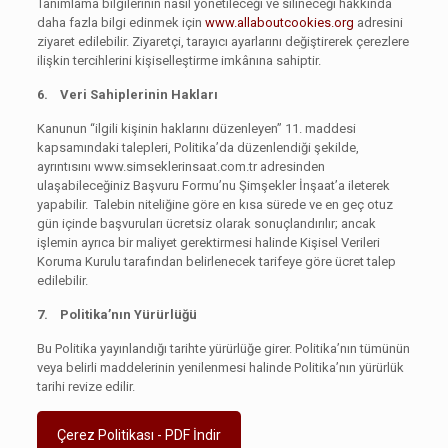
Tanımlama bilgilerinin nasıl yönetileceği ve silineceği hakkında
daha fazla bilgi edinmek için
www.allaboutcookies.org
adresini
ziyaret edilebilir. Ziyaretçi, tarayıcı ayarlarını değiştirerek çerezlere
ilişkin tercihlerini kişiselleştirme imkânına sahiptir.
6. Veri Sahiplerinin Hakları
Kanunun “ilgili kişinin haklarını düzenleyen” 11. maddesi
kapsamındaki talepleri, Politika’da düzenlendiği şekilde,
ayrıntısını www.simseklerinsaat.com.tr adresinden
ulaşabileceğiniz Başvuru Formu’nu Şimşekler İnşaat’a ileterek
yapabilir. Talebin niteliğine göre en kısa sürede ve en geç otuz
gün içinde başvuruları ücretsiz olarak sonuçlandırılır; ancak
işlemin ayrıca bir maliyet gerektirmesi halinde Kişisel Verileri
Koruma Kurulu tarafından belirlenecek tarifeye göre ücret talep
edilebilir.
7. Politika’nın Yürürlüğü
Bu Politika yayınlandığı tarihte yürürlüğe girer. Politika’nın tümünün
veya belirli maddelerinin yenilenmesi halinde Politika’nın yürürlük
tarihi revize edilir.
Çerez Politikası - PDF İndir