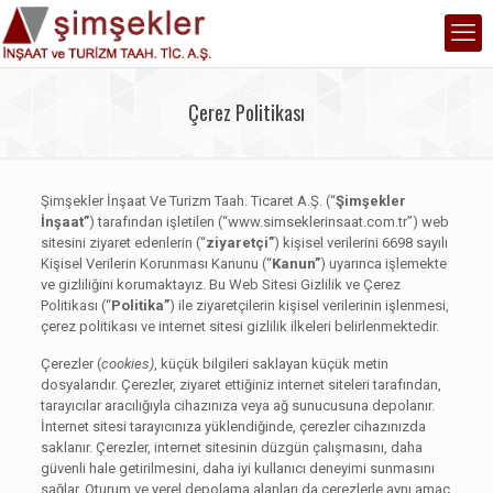
Çerez Politikası
Şimşekler İnşaat Ve Turizm Taah. Ticaret A.Ş.
(“
Şimşekler
İnşaat
”
) tarafından işletilen (“www.simseklerinsaat.com.tr”) web
sitesini ziyaret edenlerin (“
ziyaretçi”
) kişisel verilerini 6698 sayılı
Kişisel Verilerin Korunması Kanunu (“
Kanun”
) uyarınca işlemekte
ve gizliliğini korumaktayız. Bu Web Sitesi Gizlilik ve Çerez
Politikası (“
Politika”
) ile ziyaretçilerin kişisel verilerinin işlenmesi,
çerez politikası ve internet sitesi gizlilik ilkeleri belirlenmektedir.
Çerezler (
cookies)
, küçük bilgileri saklayan küçük metin
dosyalarıdır. Çerezler, ziyaret ettiğiniz internet siteleri tarafından,
tarayıcılar aracılığıyla cihazınıza veya ağ sunucusuna depolanır.
İnternet sitesi tarayıcınıza yüklendiğinde, çerezler cihazınızda
saklanır. Çerezler, internet sitesinin düzgün çalışmasını, daha
güvenli hale getirilmesini, daha iyi kullanıcı deneyimi sunmasını
sağlar. Oturum ve yerel depolama alanları da çerezlerle aynı amaç