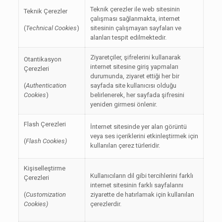
Teknik çerezler ile web sitesinin
Teknik Çerezler
çalışması sağlanmakta, internet
(
Technical Cookies
)
sitesinin çalışmayan sayfaları ve
alanları tespit edilmektedir.
Ziyaretçiler, şifrelerini kullanarak
Otantikasyon
internet sitesine giriş yapmaları
Çerezleri
durumunda, ziyaret ettiği her bir
(
Authentication
sayfada site kullanıcısı olduğu
Cookies
)
belirlenerek, her sayfada şifresini
yeniden girmesi önlenir.
Flash Çerezleri
İnternet sitesinde yer alan görüntü
veya ses içeriklerini etkinleştirmek için
(
Flash Cookies)
kullanılan çerez türleridir.
Kişiselleştirme
Kullanıcıların dil gibi tercihlerini farklı
Çerezleri
internet sitesinin farklı sayfalarını
(
Customization
ziyarette de hatırlamak için kullanılan
Cookies)
çerezlerdir.