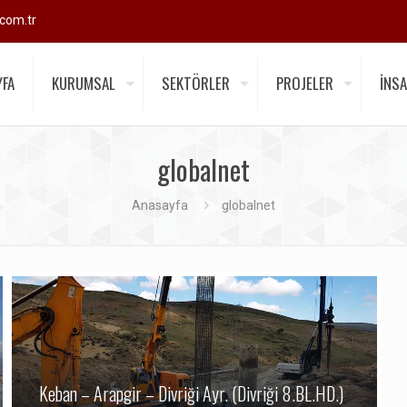
com.tr
YFA
KURUMSAL
SEKTÖRLER
PROJELER
İNSA
globalnet
Anasayfa
globalnet
Keban – Arapgir – Divriği Ayr. (Divriği 8.BL.HD.)