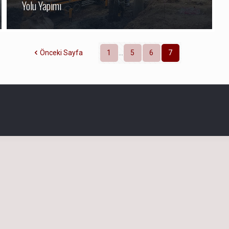
Yolu Yapımı
Önceki Sayfa
1
...
5
6
7