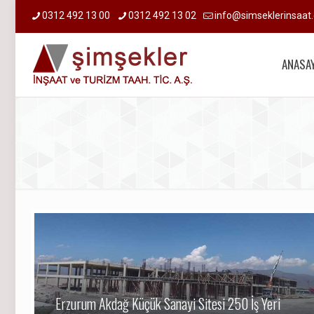
0312 492 13 00
0312 492 13 02
info@simseklerinsaat.
ANASA
Erzurum Akdağ Küçük Sanayi Sitesi 250 İş Yeri